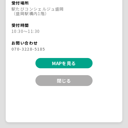
新幹線南のりかえ口改札前
配送
受付場所
駅たびコンシェルジュ盛岡
（盛岡駅構内1階）
新潟駅
受付時間
お荷物サービスカウンター
配送
10:30～11:30
お問い合わせ
>
>
トップページ
当日ホテル配送サービス
ご利用窓口
070-3228-5185
MAPを見る
Copyright © East Japan Railway Company
All Rights Reserved.
閉じる