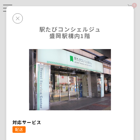
0
ログイン
/
会員登録
駅たびコンシェルジュ
盛岡駅
盛岡駅構内1階
駅たびコンシェルジュ
配送
仙台駅
仙台駅BAGGAGE STORAGE＋
配送
上野駅
上野駅3階コンコース手荷物預かり
配送
所
東京駅
対応サービス
BAGGAGE STORAGE＋
配送
配送